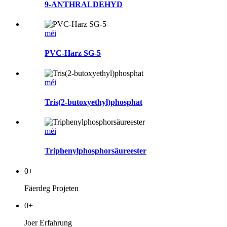
9-ANTHRALDEHYD
méi
PVC-Harz SG-5
méi
Tris(2-butoxyethyl)phosphat
méi
Triphenylphosphorsäureester
0
+
Fäerdeg Projeten
0
+
Joer Erfahrung