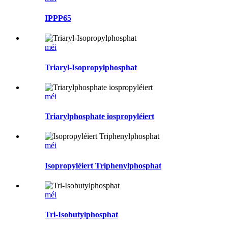
IPPP65
méi
Triaryl-Isopropylphosphat
méi
Triarylphosphate iospropyléiert
méi
Isopropyléiert Triphenylphosphat
méi
Tri-Isobutylphosphat