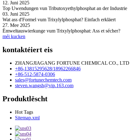
12. Juni 2025
Top Uwendungen vun Tributoxyethylphosphat an der Industrie
03. Juni 2025
Wat ass d'Formel vum Trixylylphosphat? Einfach erkläert
27. Mee 2025
Ëmweltauswierkunge vum Trixylylphosphat: Ass et sécher?
méi kucken
kontaktéiert eis
ZHANGJIAGANG FORTUNE CHEMICAL CO., LTD
+86-13815295628/18962266846
+86-512-5874-0306
sales@fortunechemtech.com
steven.wangsh@vip.163.com
Produktlëscht
Hot Tags
Sitemap.xml