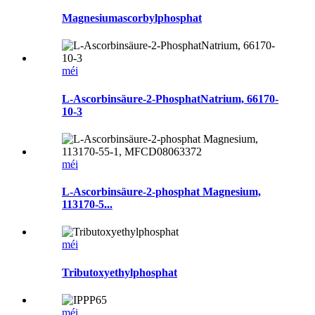
Magnesiumascorbylphosphat
méi
L-Ascorbinsäure-2-PhosphatNatrium, 66170-
10-3
méi
L-Ascorbinsäure-2-phosphat Magnesium,
113170-5...
méi
Tributoxyethylphosphat
méi