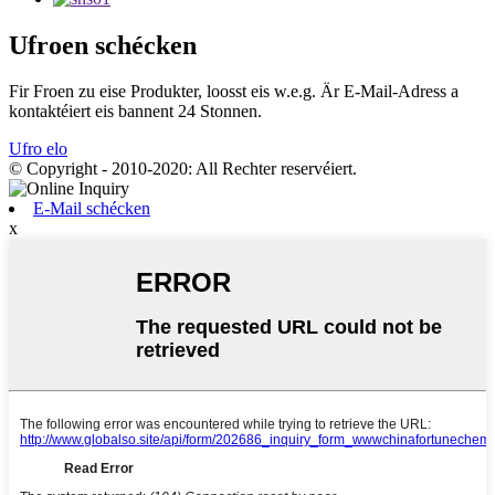
Ufroen schécken
Fir Froen zu eise Produkter, loosst eis w.e.g. Är E-Mail-Adress a
kontaktéiert eis bannent 24 Stonnen.
Ufro elo
© Copyright - 2010-2020: All Rechter reservéiert.
E-Mail schécken
x