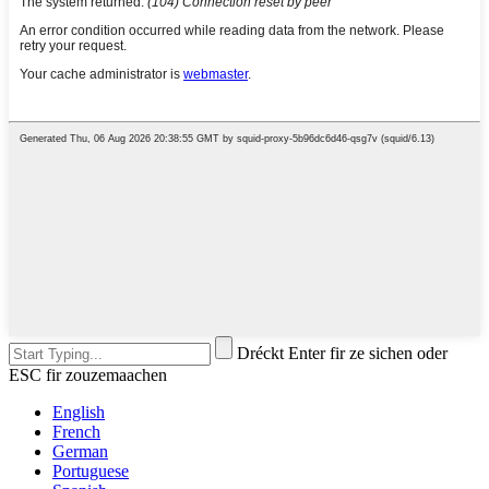
Dréckt Enter fir ze sichen oder
ESC fir zouzemaachen
English
French
German
Portuguese