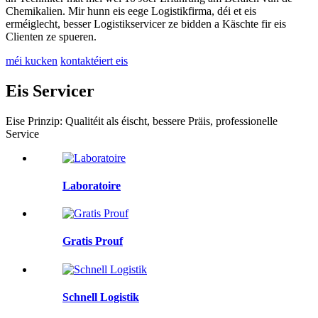
Chemikalien. Mir hunn eis eege Logistikfirma, déi et eis
erméiglecht, besser Logistikservicer ze bidden a Käschte fir eis
Clienten ze spueren.
méi kucken
kontaktéiert eis
Eis Servicer
Eise Prinzip: Qualitéit als éischt, bessere Präis, professionelle
Service
Laboratoire
Gratis Prouf
Schnell Logistik