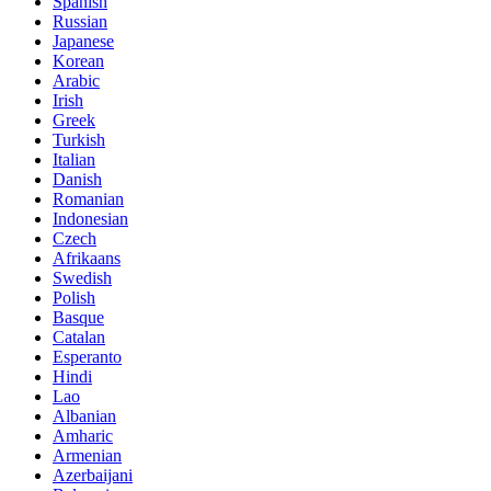
Spanish
Russian
Japanese
Korean
Arabic
Irish
Greek
Turkish
Italian
Danish
Romanian
Indonesian
Czech
Afrikaans
Swedish
Polish
Basque
Catalan
Esperanto
Hindi
Lao
Albanian
Amharic
Armenian
Azerbaijani