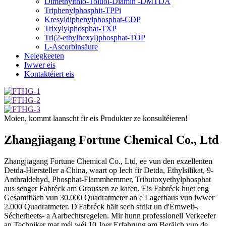
Dimethylthio-Toluol-Diamin -DMTDA
Triphenylphosphit-TPPi
Kresyldiphenylphosphat-CDP
Trixylylphosphat-TXP
Tri(2-ethylhexyl)phosphat-TOP
L-Ascorbinsäure
Neiegkeeten
Iwwer eis
Kontaktéiert eis
Moien, kommt laanscht fir eis Produkter ze konsultéieren!
Zhangjiagang Fortune Chemical Co., Ltd
Zhangjiagang Fortune Chemical Co., Ltd, ee vun den exzellenten
Detda-Hiersteller a China, waart op Iech fir Detda, Ethylsilikat, 9-
Anthraldehyd, Phosphat-Flammhemmer, Tributoxyethylphosphat
aus senger Fabréck am Groussen ze kafen. Eis Fabréck huet eng
Gesamtfläch vun 30.000 Quadratmeter an e Lagerhaus vun iwwer
2.000 Quadratmeter. D'Fabréck hält sech strikt un d'Ëmwelt-,
Sécherheets- a Aarbechtsregelen. Mir hunn professionell Verkeefer
an Techniker mat méi wéi 10 Joer Erfahrung am Beräich vun de