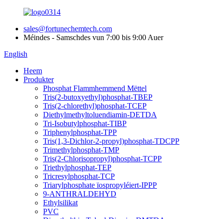
sales@fortunechemtech.com
Méindes - Samschdes vun 7:00 bis 9:00 Auer
English
Heem
Produkter
Phosphat Flammhemmend Mëttel
Tris(2-butoxyethyl)phosphat-TBEP
Tris(2-chlorethyl)phosphat-TCEP
Diethylmethyltoluendiamin-DETDA
Tri-Isobutylphosphat-TIBP
Triphenylphosphat-TPP
Tris(1,3-Dichlor-2-propyl)phosphat-TDCPP
Trimethylphosphat-TMP
Tris(2-Chlorisopropyl)phosphat-TCPP
Triethylphosphat-TEP
Tricresylphosphat-TCP
Triarylphosphate ïospropyléiert-IPPP
9-ANTHRALDEHYD
Ethylsilikat
PVC