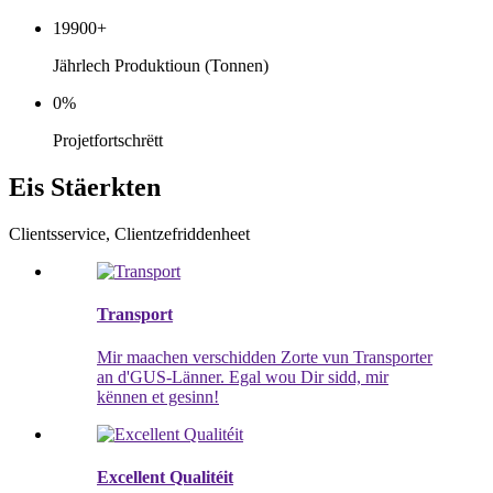
19900
+
Jährlech Produktioun (Tonnen)
0
%
Projetfortschrëtt
Eis Stäerkten
Clientsservice, Clientzefriddenheet
Transport
Mir maachen verschidden Zorte vun Transporter
an d'GUS-Länner. Egal wou Dir sidd, mir
kënnen et gesinn!
Excellent Qualitéit