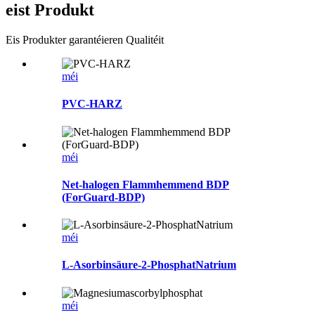
eist Produkt
Eis Produkter garantéieren Qualitéit
méi
PVC-HARZ
méi
Net-halogen Flammhemmend BDP
(ForGuard-BDP)
méi
L-Asorbinsäure-2-PhosphatNatrium
méi