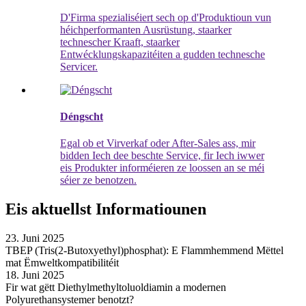
D'Firma spezialiséiert sech op d'Produktioun vun
héichperformanten Ausrüstung, staarker
technescher Kraaft, staarker
Entwécklungskapazitéiten a gudden technesche
Servicer.
Déngscht
Egal ob et Virverkaf oder After-Sales ass, mir
bidden Iech dee beschte Service, fir Iech iwwer
eis Produkter informéieren ze loossen an se méi
séier ze benotzen.
Eis aktuellst Informatiounen
23. Juni 2025
TBEP (Tris(2-Butoxyethyl)phosphat): E Flammhemmend Mëttel
mat Ëmweltkompatibilitéit
18. Juni 2025
Fir wat gëtt Diethylmethyltoluoldiamin a modernen
Polyurethansystemer benotzt?