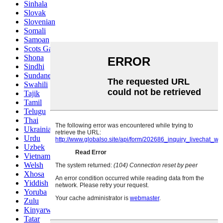
Sinhala
Slovak
Slovenian
Somali
Samoan
Scots Gaelic
Shona
Sindhi
Sundanese
Swahili
Tajik
Tamil
Telugu
Thai
Ukrainian
Urdu
Uzbek
Vietnamese
Welsh
Xhosa
Yiddish
Yoruba
Zulu
Kinyarwanda
Tatar