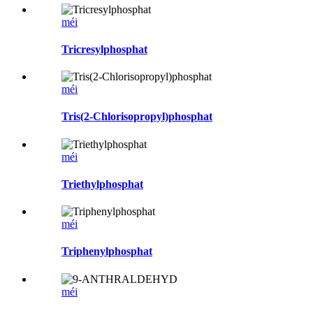
méi
Tricresylphosphat
méi
Tris(2-Chlorisopropyl)phosphat
méi
Triethylphosphat
méi
Triphenylphosphat
méi