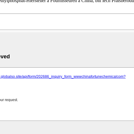
ylphosphat-Hiersteller a Fournisseuren a China, bitt Iech Präisberodun