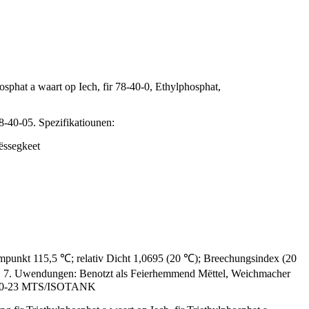
osphat a waart op Iech, fir 78-40-0, Ethylphosphat,
-40-05. Spezifikatiounen:
ëssegkeet
mpunkt 115,5 ℃; relativ Dicht 1,0695 (20 ℃); Breechungsindex (20
. op. 7. Uwendungen: Benotzt als Feierhemmend Mëttel, Weichmacher
r; 20-23 MTS/ISOTANK