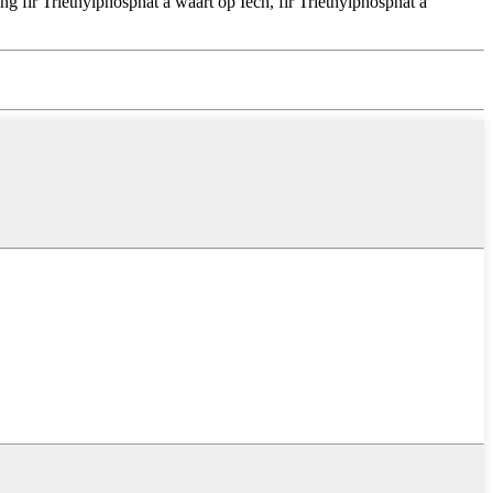
g fir Triethylphosphat a waart op Iech, fir Triethylphosphat a