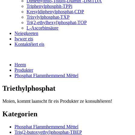
Dimethylthio-Toluol-Diamin -DMTDA
Triphenylphosphit-TPPi
Kresyldiphenylphosphat-CDP
Trixylylphosphat-TXP
Tri(2-ethylhexyl)phosphat-TOP
L-Ascorbinsäure
Neiegkeeten
Iwwer eis
Kontaktéiert eis
Heem
Produkter
Phosphat Flammhemmend Mëttel
Triethylphosphat
Moien, kommt laanscht fir eis Produkter ze konsultéieren!
Kategorien
Phosphat Flammhemmend Mëttel
Tris(2-butoxyethyl)phosphat-TBEP