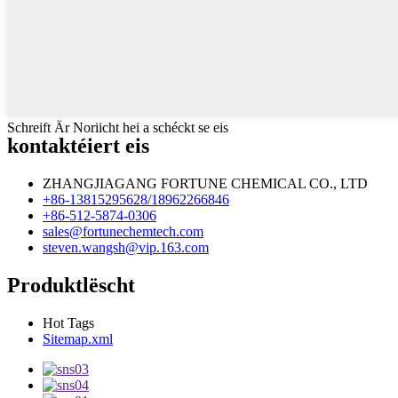
Schreift Är Noriicht hei a schéckt se eis
kontaktéiert eis
ZHANGJIAGANG FORTUNE CHEMICAL CO., LTD
+86-13815295628/18962266846
+86-512-5874-0306
sales@fortunechemtech.com
steven.wangsh@vip.163.com
Produktlëscht
Hot Tags
Sitemap.xml