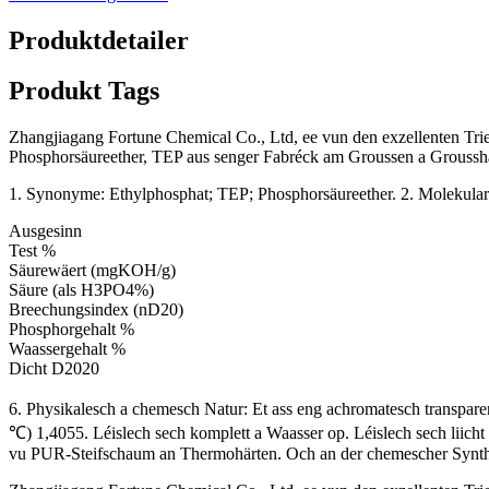
Produktdetailer
Produkt Tags
Zhangjiagang Fortune Chemical Co., Ltd, ee vun den exzellenten Trieth
Phosphorsäureether, TEP aus senger Fabréck am Groussen a Groussha
1. Synonyme: Ethylphosphat; TEP; Phosphorsäureether. 2. Molekula
Ausgesinn
Test %
Säurewäert (mgKOH/g)
Säure (als H3PO4%)
Breechungsindex (nD20)
Phosphorgehalt %
Waassergehalt %
Dicht D2020
6. Physikalesch a chemesch Natur: Et ass eng achromatesch transp
℃) ​​1,4055. Léislech sech komplett a Waasser op. Léislech sech lii
vu PUR-Steifschaum an Thermohärten. Och an der chemescher Synt