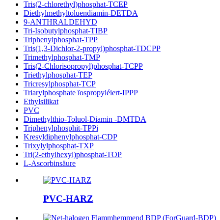
Tris(2-chlorethyl)phosphat-TCEP
Diethylmethyltoluendiamin-DETDA
9-ANTHRALDEHYD
Tri-Isobutylphosphat-TIBP
Triphenylphosphat-TPP
Tris(1,3-Dichlor-2-propyl)phosphat-TDCPP
Trimethylphosphat-TMP
Tris(2-Chlorisopropyl)phosphat-TCPP
Triethylphosphat-TEP
Tricresylphosphat-TCP
Triarylphosphate ïospropyléiert-IPPP
Ethylsilikat
PVC
Dimethylthio-Toluol-Diamin -DMTDA
Triphenylphosphit-TPPi
Kresyldiphenylphosphat-CDP
Trixylylphosphat-TXP
Tri(2-ethylhexyl)phosphat-TOP
L-Ascorbinsäure
PVC-HARZ