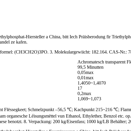
ylphosphat-Hiersteller a China, bitt Iech Präisberodung fir Triethylph
ndel ze kafen.
rformel: (CH3CH2O)3PO. 3. Molekulargewiicht: 182.164. CAS-Nr.: 78
Achromatesch transparent Fl
99,5 Minutten
0,05max
0,01max
1,4050~1,4070
17
0,2max
1,069~1,073
arent Flëssegkeet; Schmelzpunkt –56,5 ℃; Kachpunkt 215~216 ℃; Flam
cht am organesche Léisungsmëttel vun Ethanol, Ethylether, Benzol etc
hese benotzt. 8. Verpackung: 200 kg/Eisenfass; 1000 kg/LB Behälte