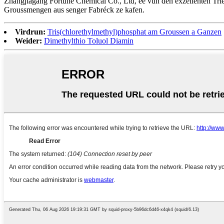
Zhangjiagang Fortune Chemical Co., Ltd, ee vun den exzellenten Trieth
Groussmengen aus senger Fabréck ze kafen.
Virdrun:
Tris(chlorethylmethyl)phosphat am Groussen a Ganzen
Weider:
Dimethylthio Toluol Diamin