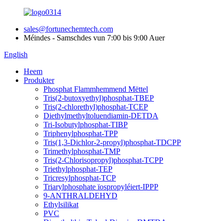
sales@fortunechemtech.com
Méindes - Samschdes vun 7:00 bis 9:00 Auer
English
Heem
Produkter
Phosphat Flammhemmend Mëttel
Tris(2-butoxyethyl)phosphat-TBEP
Tris(2-chlorethyl)phosphat-TCEP
Diethylmethyltoluendiamin-DETDA
Tri-Isobutylphosphat-TIBP
Triphenylphosphat-TPP
Tris(1,3-Dichlor-2-propyl)phosphat-TDCPP
Trimethylphosphat-TMP
Tris(2-Chlorisopropyl)phosphat-TCPP
Triethylphosphat-TEP
Tricresylphosphat-TCP
Triarylphosphate ïospropyléiert-IPPP
9-ANTHRALDEHYD
Ethylsilikat
PVC