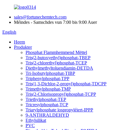
sales@fortunechemtech.com
Méindes - Samschdes vun 7:00 bis 9:00 Auer
English
Heem
Produkter
Phosphat Flammhemmend Mëttel
Tris(2-butoxyethyl)phosphat-TBEP
Tris(2-chlorethyl)phosphat-TCEP
Diethylmethyltoluendiamin-DETDA
Tri-Isobutylphosphat-TIBP
Triphenylphosphat-TPP
Tris(1,3-Dichlor-2-propyl)phosphat-TDCPP
Trimethylphosphat-TMP
Tris(2-Chlorisopropyl)phosphat-TCPP
Triethylphosphat-TEP
Tricresylphosphat-TCP
Triarylphosphate ïospropyléiert-IPPP
9-ANTHRALDEHYD
Ethylsilikat
PVC