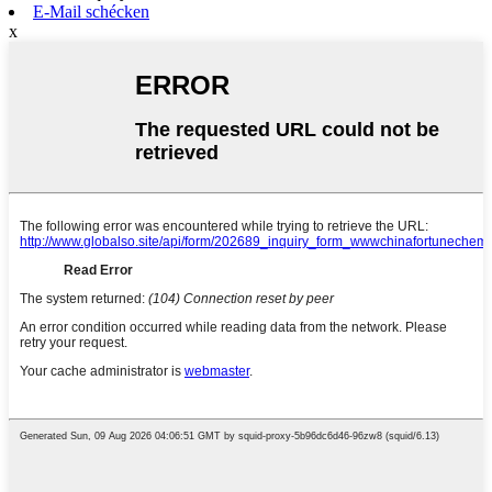
E-Mail schécken
x