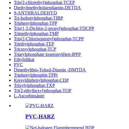
Tris(2-chlorethyl)phosphat-TCEP
Diethylmethyltoluendiamin-DETDA
9-ANTHRALDEHYD
Tri-Isobutylphosphat-TIBP
Triphenylphosphat-TPP
Tris(1,3-Dichlor-2-propyl)phosphat-TDCPP
Trimethylphosphat-TMP
Tris(2-Chlorisopropyl)phosphat-TCPP
Triethylphosphat-TEP
Tricresylphosphat-TCP
Triarylphosphate ïospropyléiert-IPPP
Ethylsilikat
PVC
Dimethylthio-Toluol-Diamin -DMTDA
Triphenylphosphit-TPPi
Kresyldiphenylphosphat-CDP
Trixylylphosphat-TXP
Tri(2-ethylhexyl)phosphat-TOP
L-Ascorbinsäure
PVC-HARZ