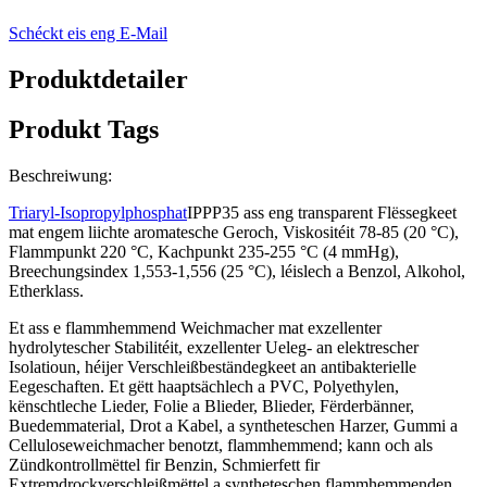
Schéckt eis eng E-Mail
Produktdetailer
Produkt Tags
Beschreiwung:
Triaryl-Isopropylphosphat
IPPP35 ass eng transparent Flëssegkeet
mat engem liichte aromatesche Geroch, Viskositéit 78-85 (20 °C),
Flammpunkt 220 °C, Kachpunkt 235-255 °C (4 mmHg),
Breechungsindex 1,553-1,556 (25 °C), léislech a Benzol, Alkohol,
Etherklass.
Et ass e flammhemmend Weichmacher mat exzellenter
hydrolytescher Stabilitéit, exzellenter Ueleg- an elektrescher
Isolatioun, héijer Verschleißbeständegkeet an antibakterielle
Eegeschaften. Et gëtt haaptsächlech a PVC, Polyethylen,
kënschtleche Lieder, Folie a Blieder, Blieder, Fërderbänner,
Buedemmaterial, Drot a Kabel, a syntheteschen Harzer, Gummi a
Celluloseweichmacher benotzt, flammhemmend; kann och als
Zündkontrollmëttel fir Benzin, Schmierfett fir
Extremdrockverschleißmëttel a syntheteschen flammhemmenden