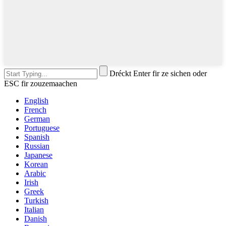
Dréckt Enter fir ze sichen oder
ESC fir zouzemaachen
English
French
German
Portuguese
Spanish
Russian
Japanese
Korean
Arabic
Irish
Greek
Turkish
Italian
Danish