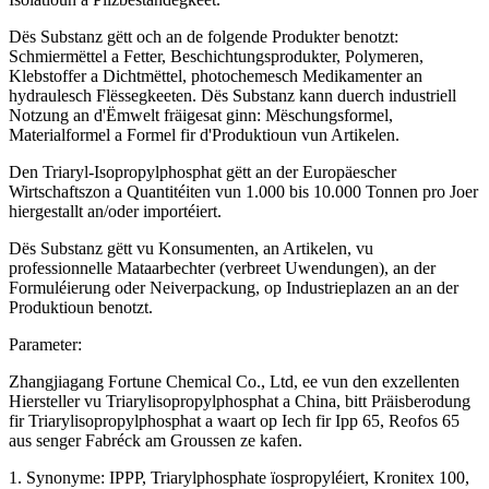
Dës Substanz gëtt och an de folgende Produkter benotzt:
Schmiermëttel a Fetter, Beschichtungsprodukter, Polymeren,
Klebstoffer a Dichtmëttel, photochemesch Medikamenter an
hydraulesch Flëssegkeeten. Dës Substanz kann duerch industriell
Notzung an d'Ëmwelt fräigesat ginn: Mëschungsformel,
Materialformel a Formel fir d'Produktioun vun Artikelen.
Den Triaryl-Isopropylphosphat gëtt an der Europäescher
Wirtschaftszon a Quantitéiten vun 1.000 bis 10.000 Tonnen pro Joer
hiergestallt an/oder importéiert.
Dës Substanz gëtt vu Konsumenten, an Artikelen, vu
professionnelle Mataarbechter (verbreet Uwendungen), an der
Formuléierung oder Neiverpackung, op Industrieplazen an an der
Produktioun benotzt.
Parameter:
Zhangjiagang Fortune Chemical Co., Ltd, ee vun den exzellenten
Hiersteller vu Triarylisopropylphosphat a China, bitt Präisberodung
fir Triarylisopropylphosphat a waart op Iech fir Ipp 65, Reofos 65
aus senger Fabréck am Groussen ze kafen.
1. Synonyme: IPPP, Triarylphosphate ïospropyléiert, Kronitex 100,