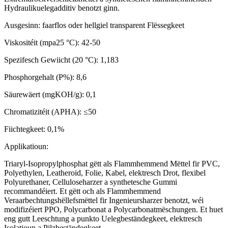
Hydraulikuelegadditiv benotzt ginn.
Ausgesinn: faarflos oder hellgiel transparent Flëssegkeet
Viskositéit (mpa25 °C): 42-50
Spezifesch Gewiicht (20 °C): 1,183
Phosphorgehalt (P%): 8,6
Säurewäert (mgKOH/g): 0,1
Chromatizitéit (APHA): ≤50
Fiichtegkeet: 0,1%
Applikatioun:
Triaryl-Isopropylphosphat gëtt als Flammhemmend Mëttel fir PVC,
Polyethylen, Leatheroid, Folie, Kabel, elektresch Drot, flexibel
Polyurethaner, Celluloseharzer a synthetesche Gummi
recommandéiert. Et gëtt och als Flammhemmend
Veraarbechtungshëllefsmëttel fir Ingenieursharzer benotzt, wéi
modifizéiert PPO, Polycarbonat a Polycarbonatmëschungen. Et huet
eng gutt Leeschtung a punkto Uelegbeständegkeet, elektresch
Isolatioun a Pilzbeständegkeet.