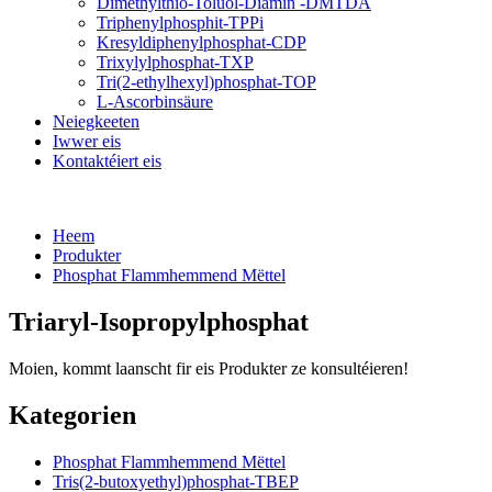
Dimethylthio-Toluol-Diamin -DMTDA
Triphenylphosphit-TPPi
Kresyldiphenylphosphat-CDP
Trixylylphosphat-TXP
Tri(2-ethylhexyl)phosphat-TOP
L-Ascorbinsäure
Neiegkeeten
Iwwer eis
Kontaktéiert eis
Heem
Produkter
Phosphat Flammhemmend Mëttel
Triaryl-Isopropylphosphat
Moien, kommt laanscht fir eis Produkter ze konsultéieren!
Kategorien
Phosphat Flammhemmend Mëttel
Tris(2-butoxyethyl)phosphat-TBEP