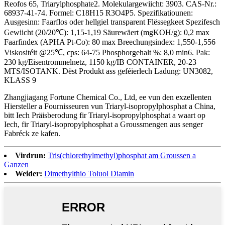
Reofos 65, Triarylphosphate2. Molekulargewiicht: 3903. CAS-Nr.:
68937-41-74. Formel: C18H15 R3O4P5. Spezifikatiounen:
Ausgesinn: Faarflos oder hellgiel transparent Flëssegkeet Spezifesch
Gewiicht (20/20℃): 1,15-1,19 Säurewäert (mgKOH/g): 0,2 max
Faarfindex (APHA Pt-Co): 80 max Breechungsindex: 1,550-1,556
Viskositéit @25℃, cps: 64-75 Phosphorgehalt %: 8,0 min6. Pak:
230 kg/Eisentrommelnetz, 1150 kg/IB CONTAINER, 20-23
MTS/ISOTANK. Dëst Produkt ass geféierlech Ladung: UN3082,
KLASS 9
Zhangjiagang Fortune Chemical Co., Ltd, ee vun den exzellenten
Hiersteller a Fournisseuren vun Triaryl-isopropylphosphat a China,
bitt Iech Präisberodung fir Triaryl-isopropylphosphat a waart op
Iech, fir Triaryl-isopropylphosphat a Groussmengen aus senger
Fabréck ze kafen.
Virdrun:
Tris(chlorethylmethyl)phosphat am Groussen a
Ganzen
Weider:
Dimethylthio Toluol Diamin