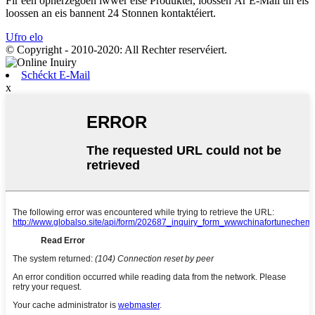
Fir een opnerzegoen iwwer eise Produkter, loossen Är E-Mail un eis
loossen an eis bannent 24 Stonnen kontaktéiert.
Ufro elo
© Copyright - 2010-2020: All Rechter reservéiert.
Schéckt E-Mail
x