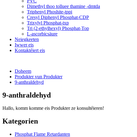
PVC
Dimethyl thoo tolluee thamine -dmtda
Triphenyl Phoshite-tppi
Cresyl Diphenyl Phosphat-CDP
Trixylyl Phosphat-txp
Tri (2-ethylhexyl) Phosphat-Top
L-ascorbicsäure
Neiegkeeten
Iwwer eis
Kontaktéiert eis
Doheem
Produkter vun Produkter
9-anthraldehyd
9-anthraldehyd
Hallo, komm komme eis Produkter ze konsultéieren!
Kategorien
Phosphat Flame Retardanten