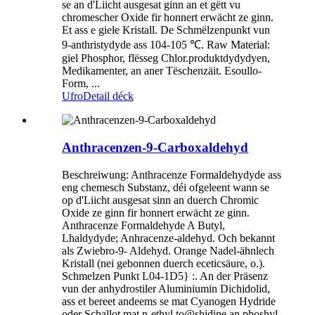
se an d'Liicht ausgesat ginn an et gëtt vu
chromescher Oxide fir honnert erwächt ze ginn.
Et ass e giele Kristall. De Schmëlzenpunkt vun
9-anthristydyde ass 104-105 ℃. Raw Material:
giel Phosphor, flësseg Chlor.produktdydydyen,
Medikamenter, an aner Tëschenzäit. Esoullo-
Form, ...
Ufro
Detail déck
Anthracenzen-9-Carboxaldehyd
Beschreiwung: Anthracenze Formaldehydyde ass
eng chemesch Substanz, déi ofgeleent wann se
op d'Liicht ausgesat sinn an duerch Chromic
Oxide ze ginn fir honnert erwächt ze ginn.
Anthracenze Formaldehyde A Butyl,
Lhaldydyde; Anhracenze-aldehyd. Och bekannt
als Zwiebro-9- Aldehyd. Orange Nadel-ähnlech
Kristall (nei gebonnen duerch eceticsäure, o.).
Schmelzen Punkt L04-1D5} :. An der Präsenz
vun der anhydrostiler Aluminiumin Dichidolid,
ass et bereet andeems se mat Cyanogen Hydride
oder Schallot mat n-ethyl to@shidine an phoshyl