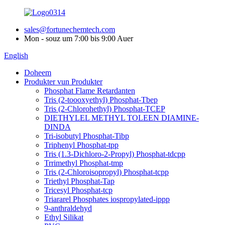
sales@fortunechemtech.com
Mon - souz um 7:00 bis 9:00 Auer
English
Doheem
Produkter vun Produkter
Phosphat Flame Retardanten
Tris (2-toooxyethyl) Phosphat-Tbep
Tris (2-Chlorohethyl) Phosphat-TCEP
DIETHYLEL METHYL TOLEEN DIAMINE-
DINDA
Tri-isobutyl Phosphat-Tibp
Triphenyl Phosphat-tpp
Tris (1.3-Dichloro-2-Propyl) Phosphat-tdcpp
Trrimethyl Phosphat-tmp
Tris (2-Chloroisopropyl) Phosphat-tcpp
Triethyl Phosphat-Tap
Tricesyl Phosphat-tcp
Triararel Phosphates iospropylated-ippp
9-anthraldehyd
Ethyl Silikat