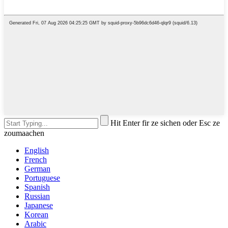
Hit Enter fir ze sichen oder Esc ze
zoumaachen
English
French
German
Portuguese
Spanish
Russian
Japanese
Korean
Arabic