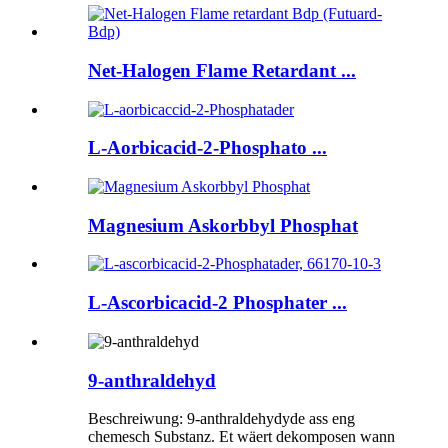
Net-Halogen Flame Retardant ...
L-Aorbicacid-2-Phosphato ...
Magnesium Askorbbyl Phosphat
L-Ascorbicacid-2 Phosphater ...
9-anthraldehyd
Beschreiwung: 9-anthraldehydyde ass eng
chemesch Substanz. Et wäert dekomposen wann