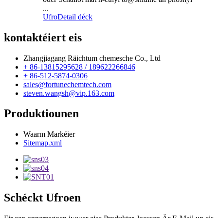
...
Ufro
Detail déck
kontaktéiert eis
Zhangjiagang Räichtum chemesche Co., Ltd
+ 86-13815295628 / 189622266846
+ 86-512-5874-0306
sales@fortunechemtech.com
steven.wangsh@vip.163.com
Produktiounen
Waarm Markéier
Sitemap.xml
Schéckt Ufroen