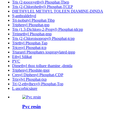
Tris (2-toooxyethyl) Phosphat-Tbep
Tris (2-Chlorohethyl) Phosphat-TCEP
DIETHYLEL METHYL TOLEEN DIAMINE-DINDA
9-anthraldehyd
Tri-isobutyl Phosphat-Tibp
Triphenyl Phosphat-tpp
Tris (1.3-Dichloro-2-Propyl) Phosphat-tdcpp
Trrimethyl Phosphat-tmp
Tris (2-Chloroisopropyl) Phosphat-tcpp
Triethyl Phosphat-Tap
Tricesyl Phosphat-tcp
Triararel Phosphates iospropylated-ippp
Ethyl Silikat
PVC
Dimethyl thoo tolluee thamine -dmtda
Triphenyl Phoshite-tppi
Cresyl Diphenyl Phosphat-CDP
Trixylyl Phosphat-txp
Tri (2-ethylhexyl) Phosphat-Top
L-ascorbicsäure
Pvc resin