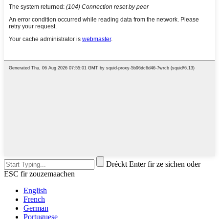
Dréckt Enter fir ze sichen oder
ESC fir zouzemaachen
English
French
German
Portuguese