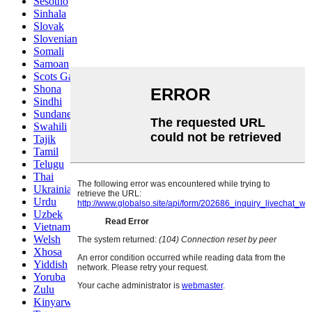
Sesotho
Sinhala
Slovak
Slovenian
Somali
Samoan
Scots Gaelic
Shona
Sindhi
Sundanese
Swahili
Tajik
Tamil
Telugu
Thai
Ukrainian
Urdu
Uzbek
Vietnamese
Welsh
Xhosa
Yiddish
Yoruba
Zulu
Kinyarwanda