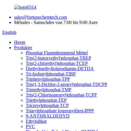
sales@fortunechemtech.com
Méindes - Samschdes vun 7:00 bis 9:00 Auer
English
Heem
Produkter
Phosphat Flammhemmend Mëttel
Tris(2-butoxyethyl)phosphat-TBEP
Tris(2-chlorethyl)phosphat-TCEP
Diethylmethyltoluendiamin-DETDA
Tri-Isobutylphosphat-TIBP
Triphenylphosphat-TPP
Tris(1,3-Dichlor-2-propyl)phosphat-TDCPP
Trimethylphosphat-TMP
Tris(2-Chlorisopropyl)phosphat-TCPP
Triethylphosphat-TEP
Tricresylphosphat-TCP
Triarylphosphate ïospropyléiert-IPPP
9-ANTHRALDEHYD
Ethylsilikat
PVC