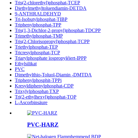
Tris(2-chlorethyl)phosphat-TCEP
Diethylmethyltoluendiamin-DETDA
9-ANTHRALDEHYD
Tri-Isobutylphosphat-TIBP
Triphenylphosphat-TPP
Tris(1,3-Dichlor-2-propyl)phosphat-TDCPP
Trimethylphosphat-TMP
Tris(2-Chlorisopropyl)phosphat-TCPP
Triethylphosphat-TEP
Tricresylphosphat-TCP
Triarylphosphate ïospropyléiert-IPPP
Ethylsilikat
PVC
Dimethylthio-Toluol-Diamin -DMTDA
Triphenylphosphit-TPPi
Kresyldiphenylphosphat-CDP
Trixylylphosphat-TXP
Tri(2-ethylhexyl)phosphat-TOP
L-Ascorbinsäure
PVC-HARZ