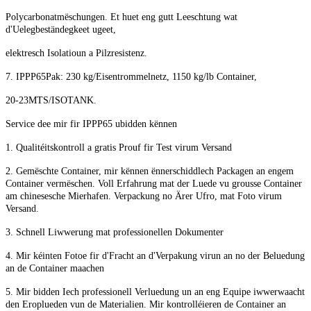
Polycarbonatmëschungen. Et huet eng gutt Leeschtung wat
d'Uelegbeständegkeet ugeet,
elektresch Isolatioun a Pilzresistenz.
7. IPPP65
Pak: 230 kg/Eisentrommelnetz
,
1150 kg/lb Container,
20-23MTS/ISOTANK.
Service dee mir fir IPPP65 ubidden kënnen
1. Qualitéitskontroll a gratis Prouf fir Test virum Versand
2. Gemëschte Container, mir kënnen ënnerschiddlech Packagen an engem
Container vermëschen. Voll Erfahrung mat der Luede vu grousse Container
am chinesesche Mierhafen. Verpackung no Ärer Ufro, mat Foto virum
Versand.
3. Schnell Liwwerung mat professionellen Dokumenter
4. Mir kéinten Fotoe fir d'Fracht an d'Verpakung virun an no der Beluedung
an de Container maachen
5. Mir bidden Iech professionell Verluedung un an eng Equipe iwwerwaacht
den Eroplueden vun de Materialien. Mir kontrolléieren de Container an