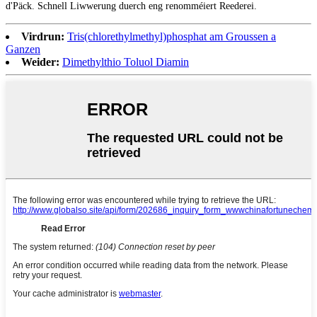
d'Päck. Schnell Liwwerung duerch eng renomméiert Reederei.
Virdrun:
Tris(chlorethylmethyl)phosphat am Groussen a
Ganzen
Weider:
Dimethylthio Toluol Diamin