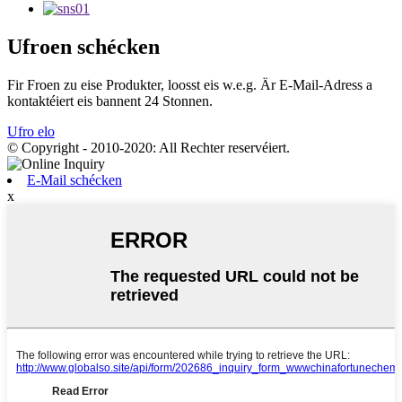
Ufroen schécken
Fir Froen zu eise Produkter, loosst eis w.e.g. Är E-Mail-Adress a
kontaktéiert eis bannent 24 Stonnen.
Ufro elo
© Copyright - 2010-2020: All Rechter reservéiert.
E-Mail schécken
x