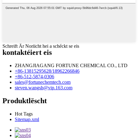
Schreift Är Noriicht hei a schéckt se eis
kontaktéiert eis
ZHANGJIAGANG FORTUNE CHEMICAL CO., LTD
+86-13815295628/18962266846
+86-512-5874-0306
sales@fortunechemtech.com
steven.wangsh@vip.163.com
Produktlëscht
Hot Tags
Sitemap.xml