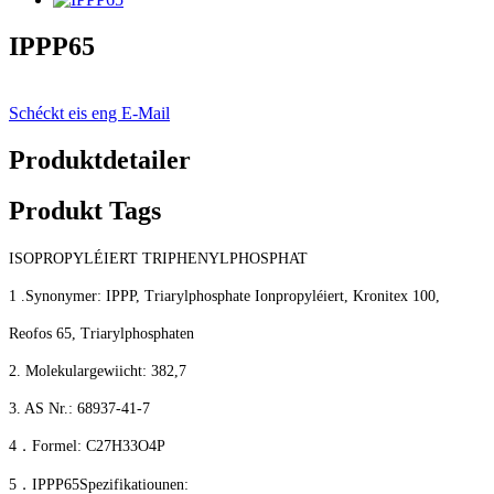
IPPP65
Schéckt eis eng E-Mail
Produktdetailer
Produkt Tags
ISOPROPYLÉIERT TRIPHENYLPHOSPHAT
1
.
Synonymer: IPPP, Triarylphosphate Ionpropyléiert, Kronitex 100,
Reofos 65, Triarylphosphaten
2. Molekulargewiicht: 382,7
3.
AS Nr.: 68937-41-7
4
．
Formel: C27H33O4P
5
．
IPPP65
Spezifikatiounen: