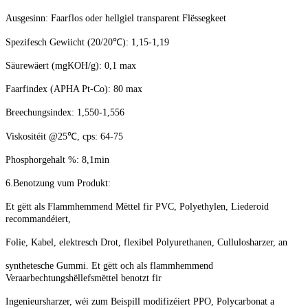
Ausgesinn: Faarflos oder hellgiel transparent Flëssegkeet
Spezifesch Gewiicht (20/20
℃
): 1,15-1,19
Säurewäert (mgKOH/g): 0,1 max
Faarfindex (APHA Pt-Co): 80 max
Breechungsindex: 1,550-1,556
Viskositéit @25
℃
, cps: 64-75
Phosphorgehalt %: 8,1min
6.
Benotzung vum Produkt:
Et gëtt als Flammhemmend Mëttel fir PVC, Polyethylen, Liederoid
recommandéiert,
Folie, Kabel, elektresch Drot, flexibel Polyurethanen, Cullulosharzer, an
synthetesche Gummi. Et gëtt och als flammhemmend
Veraarbechtungshëllefsmëttel benotzt fir
Ingenieursharzer, wéi zum Beispill modifizéiert PPO, Polycarbonat a