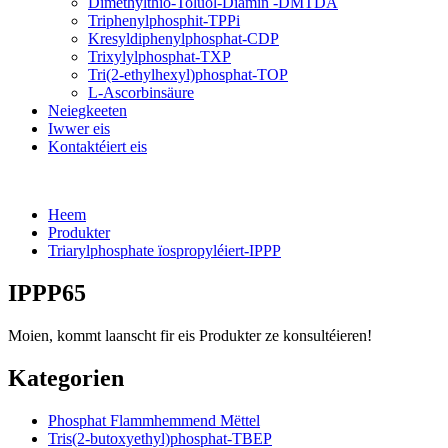
Dimethylthio-Toluol-Diamin -DMTDA
Triphenylphosphit-TPPi
Kresyldiphenylphosphat-CDP
Trixylylphosphat-TXP
Tri(2-ethylhexyl)phosphat-TOP
L-Ascorbinsäure
Neiegkeeten
Iwwer eis
Kontaktéiert eis
Heem
Produkter
Triarylphosphate ïospropyléiert-IPPP
IPPP65
Moien, kommt laanscht fir eis Produkter ze konsultéieren!
Kategorien
Phosphat Flammhemmend Mëttel
Tris(2-butoxyethyl)phosphat-TBEP