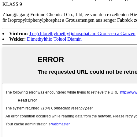
KLASS 9
Zhangjiagang Fortune Chemical Co., Ltd, ee vun den exzellenten Hiers
fir Isopropyltriphenylphosphat a Groussmengen aus senger Fabréck z
Virdrun:
Tris(chlorethylmethyl)phosphat am Groussen a Ganzen
Weider:
Dimethylthio Toluol Diamin