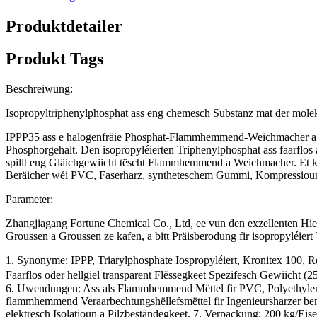
Produktdetailer
Produkt Tags
Beschreiwung:
Isopropyltriphenylphosphat ass eng chemesch Substanz mat der mo
IPPP35 ass e halogenfräie Phosphat-Flammhemmend-Weichmacher a wäe
Phosphorgehalt. Den isopropyléierten Triphenylphosphat ass faarflo
spillt eng Gläichgewiicht tëscht Flammhemmend a Weichmacher. Et ka
Beräicher wéi PVC, Faserharz, syntheteschem Gummi, Kompressioun
Parameter:
Zhangjiagang Fortune Chemical Co., Ltd, ee vun den exzellenten Hiers
Groussen a Groussen ze kafen, a bitt Präisberodung fir isopropyléiert
1. Synonyme: IPPP, Triarylphosphate Iospropyléiert, Kronitex 100,
Faarflos oder hellgiel transparent Flëssegkeet Spezifesch Gewiich
6. Uwendungen: Ass als Flammhemmend Mëttel fir PVC, Polyethylen, Le
flammhemmend Veraarbechtungshëllefsmëttel fir Ingenieursharzer ben
elektresch Isolatioun a Pilzbeständegkeet. 7. Verpackung: 200 