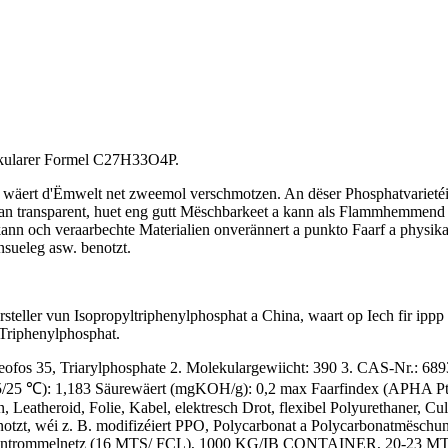
lekularer Formel C27H33O4P.
rt d'Ëmwelt net zweemol verschmotzen. An dëser Phosphatvarietéit ge
s an transparent, huet eng gutt Mëschbarkeet a kann als Flammhemmen
nn och veraarbechte Materialien onverännert a punkto Faarf a physika
sueleg asw. benotzt.
teller vun Isopropyltriphenylphosphat a China, waart op Iech fir ippp 
 Triphenylphosphat.
 Reofos 35, Triarylphosphate 2. Molekulargewiicht: 390 3. CAS-Nr.: 6
t (25/25 ℃): 1,183 Säurewäert (mgKOH/g): 0,2 max Faarfindex (APHA P
atheroid, Folie, Kabel, elektresch Drot, flexibel Polyurethaner, Cul
otzt, wéi z. B. modifizéiert PPO, Polycarbonat a Polycarbonatmëschun
kg/Eisentrommelnetz (16 MTS/ FCL), 1000 KG/IB CONTAINER, 20-23 M