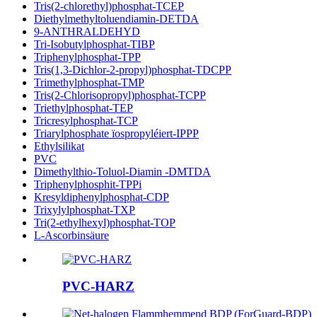
Tris(2-chlorethyl)phosphat-TCEP
Diethylmethyltoluendiamin-DETDA
9-ANTHRALDEHYD
Tri-Isobutylphosphat-TIBP
Triphenylphosphat-TPP
Tris(1,3-Dichlor-2-propyl)phosphat-TDCPP
Trimethylphosphat-TMP
Tris(2-Chlorisopropyl)phosphat-TCPP
Triethylphosphat-TEP
Tricresylphosphat-TCP
Triarylphosphate ïospropyléiert-IPPP
Ethylsilikat
PVC
Dimethylthio-Toluol-Diamin -DMTDA
Triphenylphosphit-TPPi
Kresyldiphenylphosphat-CDP
Trixylylphosphat-TXP
Tri(2-ethylhexyl)phosphat-TOP
L-Ascorbinsäure
PVC-HARZ