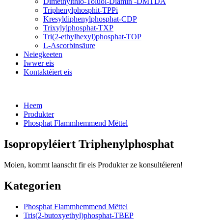
Dimethylthio-Toluol-Diamin -DMTDA
Triphenylphosphit-TPPi
Kresyldiphenylphosphat-CDP
Trixylylphosphat-TXP
Tri(2-ethylhexyl)phosphat-TOP
L-Ascorbinsäure
Neiegkeeten
Iwwer eis
Kontaktéiert eis
Heem
Produkter
Phosphat Flammhemmend Mëttel
Isopropyléiert Triphenylphosphat
Moien, kommt laanscht fir eis Produkter ze konsultéieren!
Kategorien
Phosphat Flammhemmend Mëttel
Tris(2-butoxyethyl)phosphat-TBEP