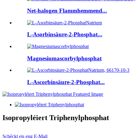
Net-halogen Flammhemmend...
L-Asorbinsäure-2-Phosphat...
Magnesiumascorbylphosphat
L-Ascorbinsäure-2-Phosphat...
Isopropyléiert Triphenylphosphat
Schéckt eis eng E-Mail