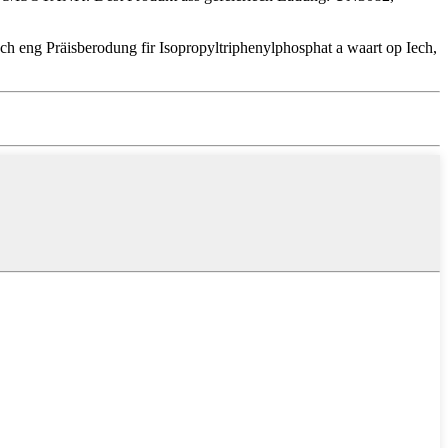
ch eng Präisberodung fir Isopropyltriphenylphosphat a waart op Iech,