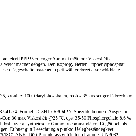
héiert IPPP35 zu enger Aart mat mëttlerer Viskositéit a
d a Weichmacher déngen. Den isopropyléierten Triphenylphosphat
lesch Eegeschafte maachen a gëtt wäit verbreet a verschiddene
35, kronitex 100, triarylphosphaten, reofos 35 aus senger Fabréck am
8937-41-74. Formel: C18H15 R3O4P 5. Spezifikatiounen: Ausgesinn:
t-Co): 80 max Viskositéit @25 ℃, cps: 35-50 Phosphorgehalt: 8,6 %
lulosharzer a synthetesche Gummi recommandéiert. Et gëtt och als
gen. Et huet gutt Leeschtung a punkto Uelegbeständegkeet,
TS/ISOTANK. Dëst Produkt ass geféierlech Ladung: UN3082,