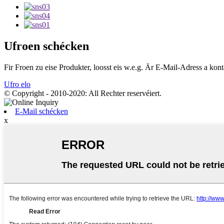
Ufroen schécken
Fir Froen zu eise Produkter, loosst eis w.e.g. Är E-Mail-Adress a kont
Ufro elo
© Copyright - 2010-2020: All Rechter reservéiert.
E-Mail schécken
x