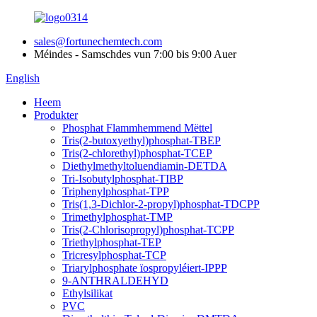
sales@fortunechemtech.com
Méindes - Samschdes vun 7:00 bis 9:00 Auer
English
Heem
Produkter
Phosphat Flammhemmend Mëttel
Tris(2-butoxyethyl)phosphat-TBEP
Tris(2-chlorethyl)phosphat-TCEP
Diethylmethyltoluendiamin-DETDA
Tri-Isobutylphosphat-TIBP
Triphenylphosphat-TPP
Tris(1,3-Dichlor-2-propyl)phosphat-TDCPP
Trimethylphosphat-TMP
Tris(2-Chlorisopropyl)phosphat-TCPP
Triethylphosphat-TEP
Tricresylphosphat-TCP
Triarylphosphate ïospropyléiert-IPPP
9-ANTHRALDEHYD
Ethylsilikat
PVC