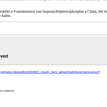
teller a Fournisseuren vun Isopropyltriphenylphosphat a China, bitt Ie
e kafen.