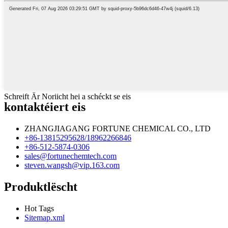
Schreift Är Noriicht hei a schéckt se eis
kontaktéiert eis
ZHANGJIAGANG FORTUNE CHEMICAL CO., LTD
+86-13815295628/18962266846
+86-512-5874-0306
sales@fortunechemtech.com
steven.wangsh@vip.163.com
Produktlëscht
Hot Tags
Sitemap.xml