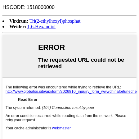
HSCODE: 1518000000
Virdrun:
Tri(2-ethylhexyl)phosphat
Weider:
1,6-Hexandiol