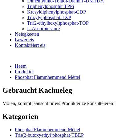
Dimethylthio-Toluol-Diamin -DMTDA
Triphenylphosphit-TPPi
Kresyldiphenylphosphat-CDP
Trixylylphosphat-TXP
Tri(2-ethylhexyl)phosphat-TOP
L-Ascorbinsäure
Neiegkeeten
Iwwer eis
Kontaktéiert eis
Heem
Produkter
Phosphat Flammhemmend Mëttel
Gebraucht Kachueleg
Moien, kommt laanscht fir eis Produkter ze konsultéieren!
Kategorien
Phosphat Flammhemmend Mëttel
Tris(2-butoxyethyl)phosphat-TBEP