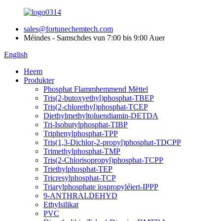
sales@fortunechemtech.com
Méindes - Samschdes vun 7:00 bis 9:00 Auer
English
Heem
Produkter
Phosphat Flammhemmend Mëttel
Tris(2-butoxyethyl)phosphat-TBEP
Tris(2-chlorethyl)phosphat-TCEP
Diethylmethyltoluendiamin-DETDA
Tri-Isobutylphosphat-TIBP
Triphenylphosphat-TPP
Tris(1,3-Dichlor-2-propyl)phosphat-TDCPP
Trimethylphosphat-TMP
Tris(2-Chlorisopropyl)phosphat-TCPP
Triethylphosphat-TEP
Tricresylphosphat-TCP
Triarylphosphate ïospropyléiert-IPPP
9-ANTHRALDEHYD
Ethylsilikat
PVC