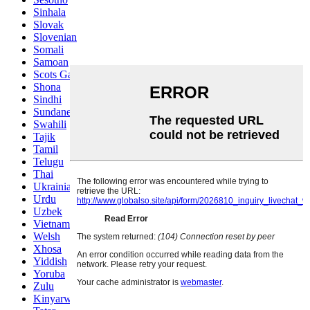
Sinhala
Slovak
Slovenian
Somali
Samoan
Scots Gaelic
Shona
Sindhi
Sundanese
Swahili
Tajik
Tamil
Telugu
Thai
Ukrainian
Urdu
Uzbek
Vietnamese
Welsh
Xhosa
Yiddish
Yoruba
Zulu
Kinyarwanda