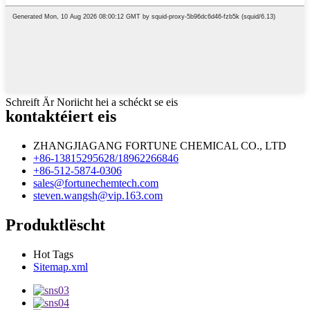
Schreift Är Noriicht hei a schéckt se eis
kontaktéiert eis
ZHANGJIAGANG FORTUNE CHEMICAL CO., LTD
+86-13815295628/18962266846
+86-512-5874-0306
sales@fortunechemtech.com
steven.wangsh@vip.163.com
Produktlëscht
Hot Tags
Sitemap.xml